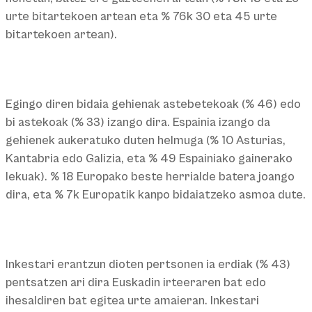
urte bitartekoen artean eta % 76k 30 eta 45 urte
bitartekoen artean).
Egingo diren bidaia gehienak astebetekoak (% 46) edo
bi astekoak (% 33) izango dira. Espainia izango da
gehienek aukeratuko duten helmuga (% 10 Asturias,
Kantabria edo Galizia, eta % 49 Espainiako gainerako
lekuak). % 18 Europako beste herrialde batera joango
dira, eta % 7k Europatik kanpo bidaiatzeko asmoa dute.
Inkestari erantzun dioten pertsonen ia erdiak (% 43)
pentsatzen ari dira Euskadin irteeraren bat edo
ihesaldiren bat egitea urte amaieran. Inkestari