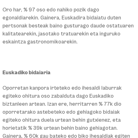
Oro har, % 97 oso edo nahiko pozik dago
egonaldiarekin. Gainera, Euskadira bidaiatu duten
pertsonak besteak baino gusturago daude ostatuaren
kalitatearekin, jasotako tratuarekin eta inguruko
eskaintza gastronomikoarekin.
Euskadiko bidaiaria
Oporretan kanpora irteteko edo ihesaldi laburrak
egiteko ohitura oso zabalduta dago Euskadiko
biztanleen artean. Izan ere, herritarren % 77k dio
oporretarako astebeteko edo gehiagoko bidaiak
egiteko ohitura duela urtean behin gutxienez, eta
horietatik % 39k urtean behin baino gehiagotan.
Gainera, % 60k gau bateko edo biko ihesaldiak egiten