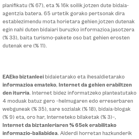
planifikatu (% 67), eta % 16k soilik jotzen dute bidaia-
agentzia batera. 65 urtetik gorako pertsonak dira
establezimendu mota horietara gehien jotzen dutenak
egin nahi duten bidaiari buruzko informazioa jasotzera
(% 33), baita turismo-pakete oso bat gehien erosten
dutenak ere (% 11).
EAEko biztanleei
bidaietarako eta ihesaldietarako
informazioa emateko
,
Internet da gehien erabiltzen
den iturria
. Internet bidez informatzeko planteatutako
4 moduak batuz gero −helmugaren edo erreserbaren
webguneak (% 35), sare sozialak (% 18), bidaia-blogak
(% 9) eta, oro har, Interneteko bilaketak (% 3)−,
Internet da biztanleriaren % 65ek erabilitako
informazio-baliabidea
. Alderdi horretan hazkunderik