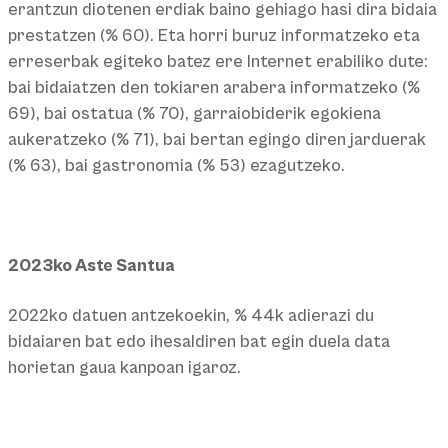
erantzun diotenen erdiak baino gehiago hasi dira bidaia
prestatzen (% 60). Eta horri buruz informatzeko eta
erreserbak egiteko batez ere Internet erabiliko dute:
bai bidaiatzen den tokiaren arabera informatzeko (%
69), bai ostatua (% 70), garraiobiderik egokiena
aukeratzeko (% 71), bai bertan egingo diren jarduerak
(% 63), bai gastronomia (% 53) ezagutzeko.
2023ko Aste Santua
2022ko datuen antzekoekin, % 44k adierazi du
bidaiaren bat edo ihesaldiren bat egin duela data
horietan gaua kanpoan igaroz.