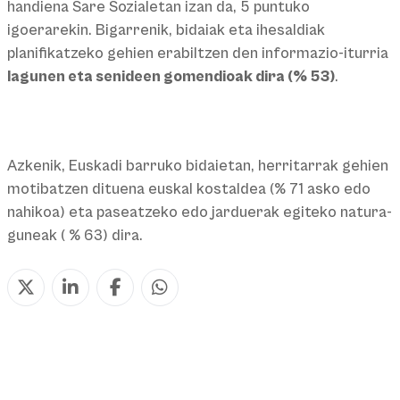
handiena Sare Sozialetan izan da, 5 puntuko
igoerarekin. Bigarrenik, bidaiak eta ihesaldiak
planifikatzeko gehien erabiltzen den informazio-iturria
lagunen eta senideen gomendioak dira (% 53)
.
Azkenik, Euskadi barruko bidaietan, herritarrak gehien
motibatzen dituena euskal kostaldea (% 71 asko edo
nahikoa) eta paseatzeko edo jarduerak egiteko natura-
guneak ( % 63) dira.