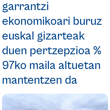
garrantzi
ekonomikoari buruz
euskal gizarteak
duen pertzepzioa %
97ko maila altuetan
mantentzen da