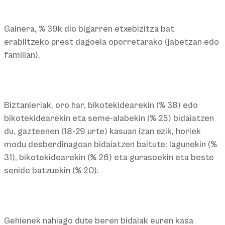
Gainera, % 39k dio bigarren etxebizitza bat
erabiltzeko prest dagoela oporretarako (jabetzan edo
familian).
Biztanleriak, oro har, bikotekidearekin (% 38) edo
bikotekidearekin eta seme-alabekin (% 25) bidaiatzen
du, gazteenen (18-29 urte) kasuan izan ezik, horiek
modu desberdinagoan bidaiatzen baitute: lagunekin (%
31), bikotekidearekin (% 26) eta gurasoekin eta beste
senide batzuekin (% 20).
Gehienek nahiago dute beren bidaiak euren kasa