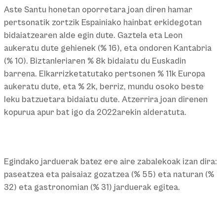
Aste Santu honetan oporretara joan diren hamar
pertsonatik zortzik Espainiako hainbat erkidegotan
bidaiatzearen alde egin dute. Gaztela eta Leon
aukeratu dute gehienek (% 16), eta ondoren Kantabria
(% 10). Biztanleriaren % 8k bidaiatu du Euskadin
barrena. Elkarrizketatutako pertsonen % 11k Europa
aukeratu dute, eta % 2k, berriz, mundu osoko beste
leku batzuetara bidaiatu dute. Atzerrira joan direnen
kopurua apur bat igo da 2022arekin alderatuta.
Egindako jarduerak batez ere aire zabalekoak izan dira:
paseatzea eta paisaiaz gozatzea (% 55) eta naturan (%
32) eta gastronomian (% 31) jarduerak egitea.