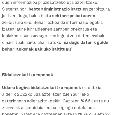
duen informazioa prozesatzeko eta aztertzeko.
Sistema hori
beste administrazio batzuen
zerbitzura
jartzen dugu, baina baita
sektore pribatuaren
zerbitzura ere. Beharrezkoa da informazio egokia
izatea, gure lurraldearen garapen orekatua eta
lehiakortasuna areagotzen laguntzen duten erabaki
oinarrituak hartu ahal izateko.
Ez dugu daturik galdu
behar, aukerak galduko baititugu
”.
Bidaiatzeko itxaropenak
Udara begira bidaiatzeko itxaropenek
ez dute ia
alderik 2022ko uda aztertzen zuen aurreko
azterlanean adierazitakoekin. Gazteen % 66k uste du
ziurrenik aisia-bidaiaren bat egingo dutela uda
honetan, batez ere gazteenen artean (% 78k 18 eta 29