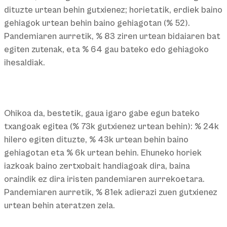
dituzte urtean behin gutxienez; horietatik, erdiek baino
gehiagok urtean behin baino gehiagotan (% 52).
Pandemiaren aurretik, % 83 ziren urtean bidaiaren bat
egiten zutenak, eta % 64 gau bateko edo gehiagoko
ihesaldiak.
Ohikoa da, bestetik, gaua igaro gabe egun bateko
txangoak egitea (% 73k gutxienez urtean behin): % 24k
hilero egiten dituzte, % 43k urtean behin baino
gehiagotan eta % 6k urtean behin. Ehuneko horiek
iazkoak baino zertxobait handiagoak dira, baina
oraindik ez dira iristen pandemiaren aurrekoetara.
Pandemiaren aurretik, % 81ek adierazi zuen gutxienez
urtean behin ateratzen zela.