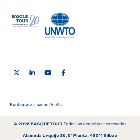
Kontratatzailearen Profila
© 2026 BASQUETOUR
Todos los derechos reservados
Alameda Urquijo 36, 5ª Planta. 48011 Bilbao