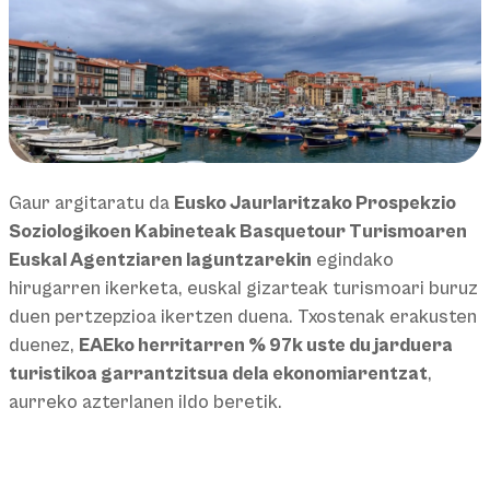
Gaur argitaratu da
Eusko Jaurlaritzako Prospekzio
Soziologikoen Kabineteak Basquetour Turismoaren
Euskal Agentziaren laguntzarekin
egindako
hirugarren ikerketa, euskal gizarteak turismoari buruz
duen pertzepzioa ikertzen duena. Txostenak erakusten
duenez,
EAEko herritarren % 97k uste du jarduera
turistikoa garrantzitsua dela ekonomiarentzat
,
aurreko azterlanen ildo beretik.