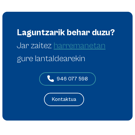
Laguntzarik behar duzu?
Jar zaitez
harremanetan
gure lantaldearekin
946 077 598
Kontaktua