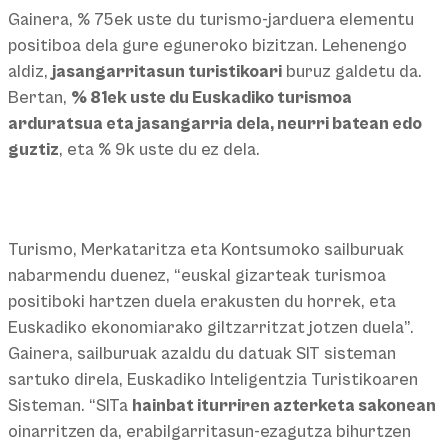
Gainera, % 75ek uste du turismo-jarduera elementu
positiboa dela gure eguneroko bizitzan. Lehenengo
aldiz,
jasangarritasun turistikoari
buruz galdetu da.
Bertan,
% 81ek uste du Euskadiko turismoa
arduratsua eta jasangarria dela, neurri batean edo
guztiz
, eta % 9k uste du ez dela.
Turismo, Merkataritza eta Kontsumoko sailburuak
nabarmendu duenez, “euskal gizarteak turismoa
positiboki hartzen duela erakusten du horrek, eta
Euskadiko ekonomiarako giltzarritzat jotzen duela”.
Gainera, sailburuak azaldu du datuak SIT sisteman
sartuko direla, Euskadiko Inteligentzia Turistikoaren
Sisteman. “SITa
hainbat iturriren azterketa sakonean
oinarritzen da, erabilgarritasun-ezagutza bihurtzen