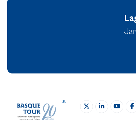
La
Jar