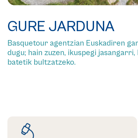
GURE JARDUNA
Basquetour agentzian Euskadiren gara
dugu; hain zuzen, ikuspegi jasangarri, 
batetik bultzatzeko.