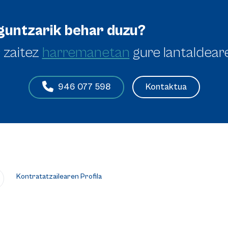
guntzarik behar duzu?
 zaitez
harremanetan
gure lantaldear
Kontaktua
946 077 598
Kontratatzailearen Profila