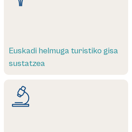
Euskadi helmuga turistiko gisa
sustatzea
Informazio gehiago