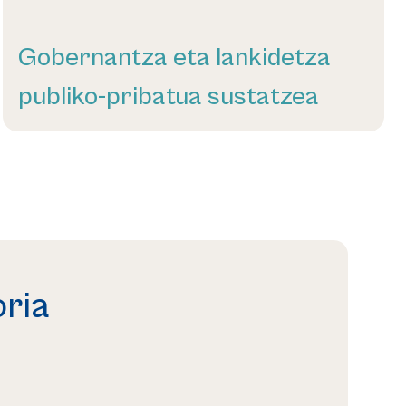
Gobernantza eta lankidetza
publiko-pribatua sustatzea
Gehiago irakurri
ria