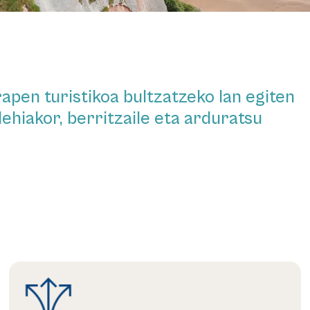
pen turistikoa bultzatzeko lan egiten
lehiakor, berritzaile eta arduratsu