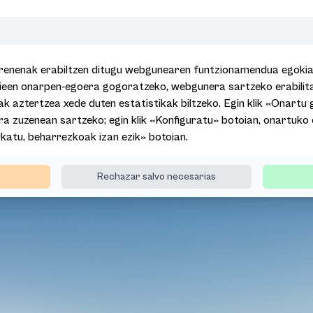
renenak erabiltzen ditugu webgunearen funtzionamendua egokia i
kieen onarpen-egoera gogoratzeko, webgunera sartzeko erabili
ak aztertzea xede duten estatistikak biltzeko. Egin klik «Onartu 
a zuzenean sartzeko; egin klik «Konfiguratu» botoian, onartuko
Ukatu, beharrezkoak izan ezik» botoian.
Rechazar salvo necesarias