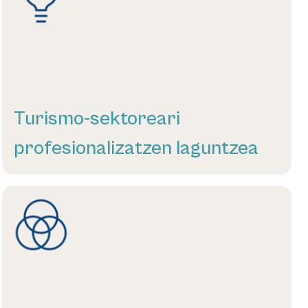
Turismo-sektoreari
profesionalizatzen laguntzea
Gehiago irakurri