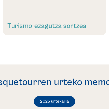
Turismo-ezagutza sortzea
Gehiago irakurri
squetourren urteko memo
2025 urtekaria