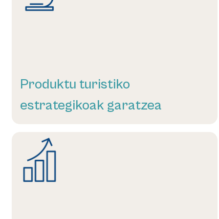
Produktu turistiko
estrategikoak garatzea
Gehiago irakurri