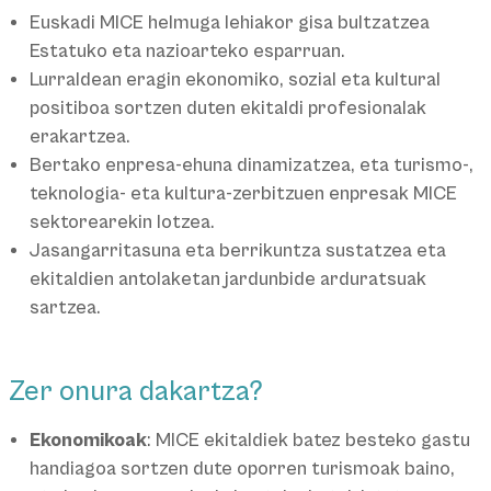
Euskadi MICE helmuga lehiakor gisa bultzatzea
Estatuko eta nazioarteko esparruan.
Lurraldean eragin ekonomiko, sozial eta kultural
positiboa sortzen duten ekitaldi profesionalak
erakartzea.
Bertako enpresa-ehuna dinamizatzea, eta turismo-,
teknologia- eta kultura-zerbitzuen enpresak MICE
sektorearekin lotzea.
Jasangarritasuna eta berrikuntza sustatzea eta
ekitaldien antolaketan jardunbide arduratsuak
sartzea.
Zer onura dakartza?
Ekonomikoak
: MICE ekitaldiek batez besteko gastu
handiagoa sortzen dute oporren turismoak baino,