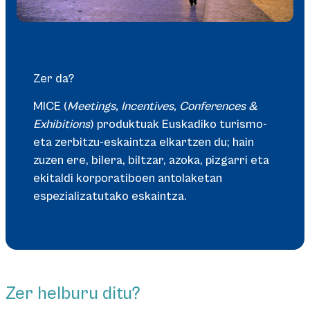
Zer da?
MICE (
Meetings, Incentives, Conferences &
Exhibitions
) produktuak Euskadiko turismo-
eta zerbitzu-eskaintza elkartzen du; hain
zuzen ere, bilera, biltzar, azoka, pizgarri eta
ekitaldi korporatiboen antolaketan
espezializatutako eskaintza.
Zer helburu ditu?