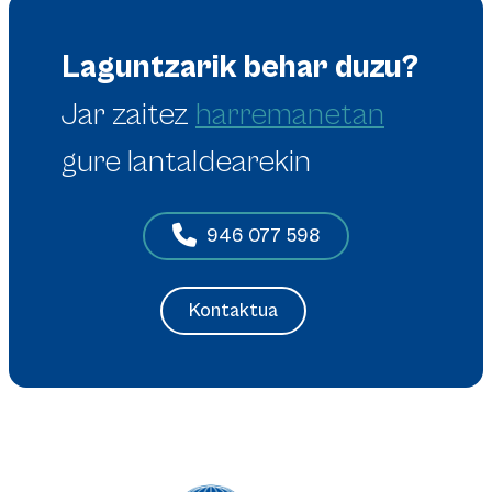
Laguntzarik behar duzu?
Jar zaitez
harremanetan
gure lantaldearekin
946 077 598
Kontaktua