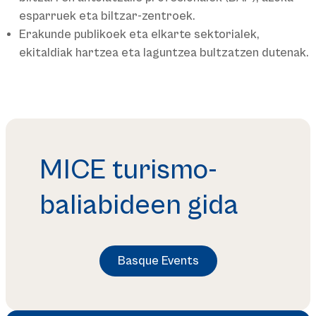
esparruek eta biltzar-zentroek.
Erakunde publikoek eta elkarte sektorialek,
ekitaldiak hartzea eta laguntzea bultzatzen dutenak.
MICE turismo-
baliabideen gida
Basque Events