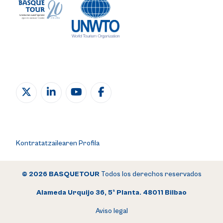
Kontratatzailearen Profila
© 2026 BASQUETOUR
Todos los derechos reservados
Alameda Urquijo 36, 5ª Planta. 48011 Bilbao
Aviso legal