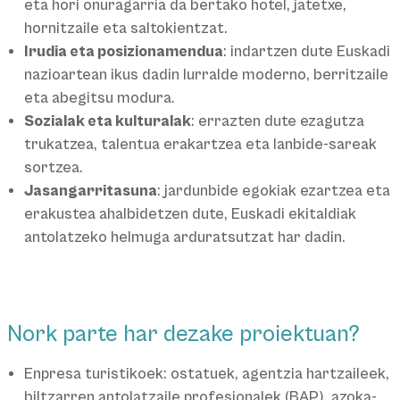
eta hori onuragarria da bertako hotel, jatetxe,
hornitzaile eta saltokientzat.
Irudia eta posizionamendua
: indartzen dute Euskadi
nazioartean ikus dadin lurralde moderno, berritzaile
eta abegitsu modura.
Sozialak eta kulturalak
: errazten dute ezagutza
trukatzea, talentua erakartzea eta lanbide-sareak
sortzea.
Jasangarritasuna
: jardunbide egokiak ezartzea eta
erakustea ahalbidetzen dute, Euskadi ekitaldiak
antolatzeko helmuga arduratsutzat har dadin.
Nork parte har dezake proiektuan?
Enpresa turistikoek: ostatuek, agentzia hartzaileek,
biltzarren antolatzaile profesionalek (BAP), azoka-