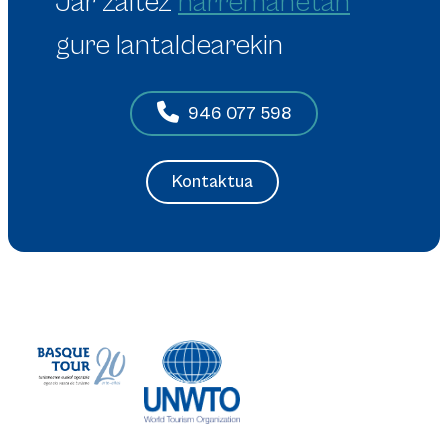
Jar zaitez
harremanetan
gure lantaldearekin
946 077 598
Kontaktua