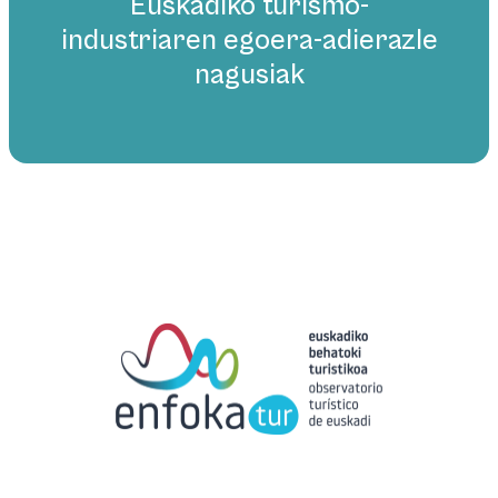
Euskadiko turismo-
industriaren egoera-adierazle
nagusiak