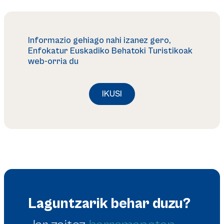
Informazio gehiago nahi izanez gero,
Enfokatur Euskadiko Behatoki Turistikoak
web-orria du
IKUSI
Laguntzarik behar duzu?