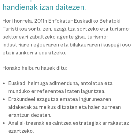
handienak izan daitezen.
Hori horrela, 2011n Enfokatur Euskadiko Behatoki
Turistikoa sortu zen, ezagutza sortzeko eta turismo-
sektoreari zabaltzeko agente gisa, turismo-
industriaren egoeraren eta bilakaeraren ikuspegi oso
eta iraunkorra edukitzeko.
Honako helburu hauek ditu:
Euskadi helmuga adimenduna, antolatua eta
munduko erreferentea izaten laguntzea.
Erakundeei ezagutza ematea ingurunearen
aldaketak aurreikus ditzaten eta haien aurrean
erantzun dezaten.
Analisi-tresnak eskaintzea estrategiak arrakastaz
ezartzeko.