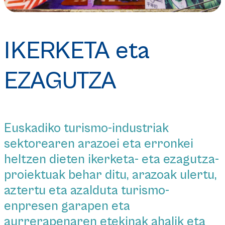
IKERKETA eta
EZAGUTZA
Euskadiko turismo-industriak
sektorearen arazoei eta erronkei
heltzen dieten ikerketa- eta ezagutza-
proiektuak behar ditu, arazoak ulertu,
aztertu eta azalduta turismo-
enpresen garapen eta
aurrerapenaren etekinak ahalik eta