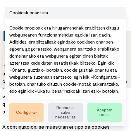
Cookieak onartzea
Open
Cookie propioak eta hirugarrenenak erabiltzen ditugu
Política de cookies
webgunearen funtzionamendua egokia izan dadin.
Adibidez, erabiltzaileak egindako cookieen onarpen-
egoera gogoratzeko, webgunera sartzeko erabilitako
domeinurako eta webgunera egiten diren bisitak
Las cookies son esenciales para el funcionamiento de
aztertzea xede duten estatistikak biltzeko. Egin klik
Internet; no pueden dañar el equipo/dispositivo de la
«Onartu guztiak» botoian, cookie guztiak onartu eta
persona usuaria y, si se encuentran activadas en la
webgunera zuzenean sartzeko; egin klik «Konfiguratu»
configuración del navegador, nos ayudan a identificar y
botoian, onartuko dituzun cookie-motak aukeratzeko,
resolver posibles errores de funcionamiento de esta
edo egin klik «Ukatu, beharrezkoak izan ezik» botoian.
web que las utiliza para su correcto funcionamiento y
que permiten conocer la actividad realizada por las
Rechazar
Aceptar
personas usuarias durante su navegación.
Configurar
salvo
todas
necesarias
A continuación, se muestran el tipo de cookies