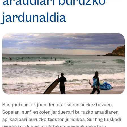
araudiari buruzko
jardunaldia
Basquetourrek joan den ostiralean aurkeztu zuen,
Sopelan, surf-eskolen jarduerari buruzko araudiaren
aplikazioari buruzko txosten juridikoa, Surfing Euskadi