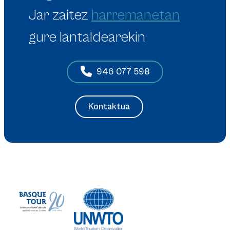
Jar zaitez
harremanetan
gure lantaldearekin
946 077 598
Kontaktua