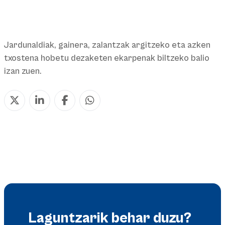
Jardunaldiak, gainera, zalantzak argitzeko eta azken
txostena hobetu dezaketen ekarpenak biltzeko balio
izan zuen.
Laguntzarik behar duzu?