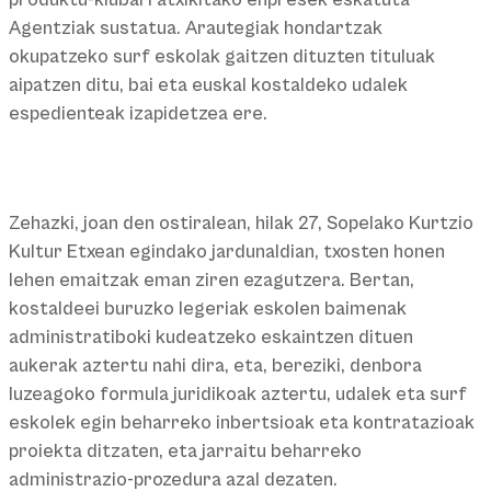
produktu-klubari atxikitako enpresek eskatuta
Agentziak sustatua. Arautegiak hondartzak
okupatzeko surf eskolak gaitzen dituzten tituluak
aipatzen ditu, bai eta euskal kostaldeko udalek
espedienteak izapidetzea ere.
Zehazki, joan den ostiralean, hilak 27, Sopelako Kurtzio
Kultur Etxean egindako jardunaldian, txosten honen
lehen emaitzak eman ziren ezagutzera. Bertan,
kostaldeei buruzko legeriak eskolen baimenak
administratiboki kudeatzeko eskaintzen dituen
aukerak aztertu nahi dira, eta, bereziki, denbora
luzeagoko formula juridikoak aztertu, udalek eta surf
eskolek egin beharreko inbertsioak eta kontratazioak
proiekta ditzaten, eta jarraitu beharreko
administrazio-prozedura azal dezaten.