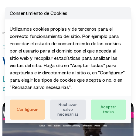
Consentimiento de Cookies
Open
Utilizamos cookies propias y de terceros para el
|
|
|
|
Inicio
Sala de Prensa
Actualidad
Agenda
WTM
correcto funcionamiento del sitio. Por ejemplo para
recordar el estado de consentimiento de las cookies
Del 4 al 6 de Noviembre, Londres
por el usuario para el dominio con el que acceda al
WTM
sitio web y recopilar estadísticas para analizar las
visitas del sitio. Haga clic en "Aceptar todas" para
aceptarlas e ir directamente al sitio o, en "Configurar"
Lorem ipsum dolor sit amet,
para elegir los tipos de cookies que acepta o no, o en
consectetur adipiscing elit.
"Rechazar salvo necesarias".
Rechazar
Aceptar
Configurar
salvo
todas
necesarias