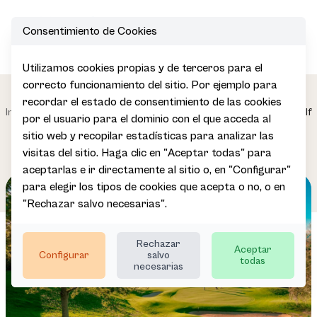
Consentimiento de Cookies
Open
Utilizamos cookies propias y de terceros para el
correcto funcionamiento del sitio. Por ejemplo para
Desarrollo
Participa en
recordar el estado de consentimiento de las cookies
Impulsamos
de la
|
|
|
|
Inicio
Redes
Golf
por el usuario para el dominio con el que acceda al
el sector
Oferta
Especializadas
Turística
sitio web y recopilar estadísticas para analizar las
visitas del sitio. Haga clic en "Aceptar todas" para
aceptarlas e ir directamente al sitio o, en "Configurar"
para elegir los tipos de cookies que acepta o no, o en
"Rechazar salvo necesarias".
Rechazar
Aceptar
Configurar
salvo
todas
necesarias