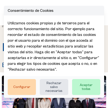
Consentimiento de Cookies
Open
Utilizamos cookies propias y de terceros para el
|
|
|
Inicio
Sala de Prensa
Galería Multimedia
Imágenes
correcto funcionamiento del sitio. Por ejemplo para
recordar el estado de consentimiento de las cookies
por el usuario para el dominio con el que acceda al
Imágenes
sitio web y recopilar estadísticas para analizar las
visitas del sitio. Haga clic en "Aceptar todas" para
aceptarlas e ir directamente al sitio o, en "Configurar"
para elegir los tipos de cookies que acepta o no, o en
BE etikoa 2026
"Rechazar salvo necesarias".
Rechazar
Aceptar
Configurar
salvo
todas
necesarias