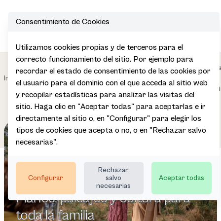
Consentimiento de Cookies
Op
Utilizamos cookies propias y de terceros para el
correcto funcionamiento del sitio. Por ejemplo para
Desarrollo
Participa en
Euska
recordar el estado de consentimiento de las cookies por
Impulsamos
de la
|
|
|
|
Inicio
Redes
en
el usuario para el dominio con el que acceda al sitio web
el sector
Oferta
Especializadas
Famil
Turística
y recopilar estadísticas para analizar las visitas del
sitio. Haga clic en "Aceptar todas" para aceptarlas e ir
directamente al sitio o, en "Configurar" para elegir los
tipos de cookies que acepta o no, o en "Rechazar salvo
necesarias".
Rechazar
Configurar
salvo
Aceptar todas
necesarias
Planes, paisajes y cultura para
Planes, paisajes y cultura para
Planes, paisajes y cultura para
toda la familia
toda la familia
toda la familia