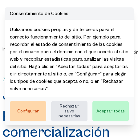
Consentimiento de Cookies
Open
Utilizamos cookies propias y de terceros para el
Jornadas
correcto funcionamiento del sitio. Por ejemplo para
directas
recordar el estado de consentimiento de las cookies
Sala de
promoción y
|
|
|
|
Inicio
Actualidad
Agenda
por el usuario para el dominio con el que acceda al sitio
Prensa
comercializació
Euskadi Basque
web y recopilar estadísticas para analizar las visitas
Country
del sitio. Haga clic en "Aceptar todas" para aceptarlas
e ir directamente al sitio o, en "Configurar" para elegir
Zúrich (SUIZA)
los tipos de cookies que acepta o no, o en "Rechazar
salvo necesarias".
Jornadas directas
Rechazar
promoción y
Configurar
salvo
Aceptar todas
necesarias
comercialización