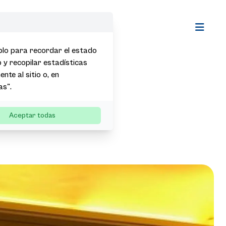
Open m
mplo para recordar el estado
b y recopilar estadísticas
nte al sitio o, en
as".
Aceptar todas