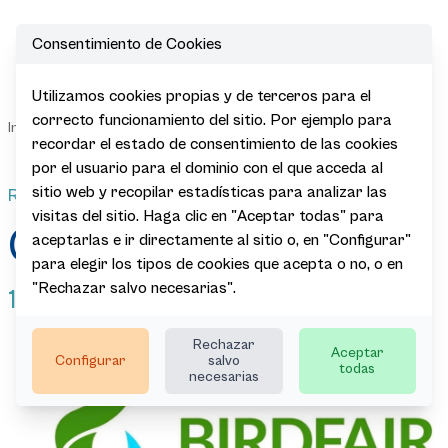
Consentimiento de Cookies
Open
Utilizamos cookies propias y de terceros para el
Global
Sala de
correcto funcionamiento del sitio. Por ejemplo para
|
|
|
|
Inicio
Actualidad
Agenda
Birdfair
Prensa
recordar el estado de consentimiento de las cookies
2026
por el usuario para el dominio con el que acceda al
sitio web y recopilar estadísticas para analizar las
Rutland (UK)
visitas del sitio. Haga clic en "Aceptar todas" para
Global Birdfair 2026
aceptarlas e ir directamente al sitio o, en "Configurar"
para elegir los tipos de cookies que acepta o no, o en
"Rechazar salvo necesarias".
10/12-07-2026
Rechazar
Aceptar
Configurar
salvo
todas
necesarias