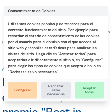
Consentimiento de Cookies
Open
Utilizamos cookies propias y de terceros para el
Euskadi
correcto funcionamiento del sitio. Por ejemplo para
recoge hoy, en
recordar el estado de consentimiento de las cookies
Londres, el
Sala de
por el usuario para el dominio con el que acceda al
|
|
|
|
Inicio
Actualidad
Noticias
premio "Best
Prensa
in Travel
sitio web y recopilar estadísticas para analizar las
2024" de
visitas del sitio. Haga clic en "Aceptar todas" para
Lonely Planet
aceptarlas e ir directamente al sitio o, en "Configurar"
para elegir los tipos de cookies que acepta o no, o en
07.11.2023
"Rechazar salvo necesarias".
Euskadi recoge hoy,
Rechazar
Aceptar
Configurar
salvo
todas
en Londres, el
necesarias