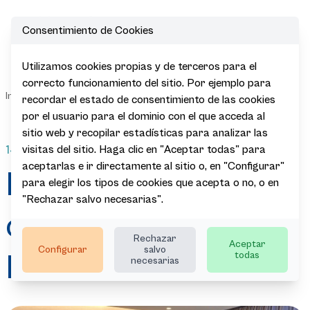
Consentimiento de Cookies
Open
Utilizamos cookies propias y de terceros para el
Euskadi
correcto funcionamiento del sitio. Por ejemplo para
Sala de
presenta su
|
|
|
|
Inicio
Actualidad
Noticias
recordar el estado de consentimiento de las cookies
Prensa
oferta MICE
por el usuario para el dominio con el que acceda al
en Munich
sitio web y recopilar estadísticas para analizar las
14.09.2023
visitas del sitio. Haga clic en "Aceptar todas" para
aceptarlas e ir directamente al sitio o, en "Configurar"
Euskadi presenta su
para elegir los tipos de cookies que acepta o no, o en
"Rechazar salvo necesarias".
oferta MICE en
Rechazar
Aceptar
Configurar
salvo
Munich
todas
necesarias