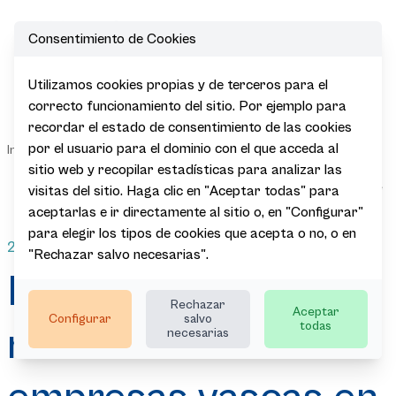
Consentimiento de Cookies
Open
Utilizamos cookies propias y de terceros para el
El stand de
correcto funcionamiento del sitio. Por ejemplo para
Euskadi
recordar el estado de consentimiento de las cookies
reunirá a 133
Sala de
por el usuario para el dominio con el que acceda al
|
|
|
|
Inicio
Actualidad
Noticias
empresas
Prensa
vascas en la
sitio web y recopilar estadísticas para analizar las
feria FITUR de
visitas del sitio. Haga clic en "Aceptar todas" para
Madrid
aceptarlas e ir directamente al sitio o, en "Configurar"
para elegir los tipos de cookies que acepta o no, o en
24.01.2024
"Rechazar salvo necesarias".
El stand de Euskadi
Rechazar
Aceptar
Configurar
salvo
todas
reunirá a 133
necesarias