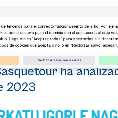
 de terceros para el correcto funcionamiento del sitio. Por eje
kies por el usuario para el dominio con el que acceda al sitio we
 sitio. Haga clic en "Aceptar todas" para aceptarlas e ir directame
 tipos de cookies que acepta o no, o en "Rechazar salvo necesari
ervatorio de Basquetour ha analizado los datos de la actividad turísti
Rechazar salvo necesarias
asquetour ha analizad
de 2023