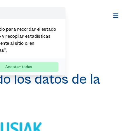
Open m
mplo para recordar el estado
b y recopilar estadísticas
nte al sitio o, en
as".
ca de 2023
Aceptar todas
o los datos de la