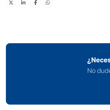
¿Neces
No dud