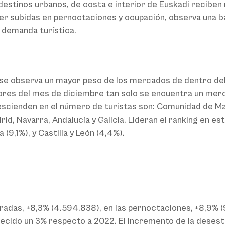
estinos urbanos, de costa e interior de Euskadi reciben
er subidas en pernoctaciones y ocupación, observa una baj
 demanda turística.
 se observa un mayor peso de los mercados de dentro de
sores del mes de diciembre tan solo se encuentra un mer
scienden en el número de turistas son: Comunidad de Mad
 Navarra, Andalucía y Galicia. Lideran el ranking en est
(9,1%), y Castilla y León (4,4%).
radas, +8,3% (4.594.838), en las pernoctaciones, +8,9% (9
crecido un 3% respecto a 2022. El incremento de la desest