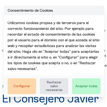
Consentimiento de Cookies
Ope
Utilizamos cookies propias y de terceros para el
El Consejero
correcto funcionamiento del sitio. Por ejemplo para
Javier Hurtado
recordar el estado de consentimiento de las cookies
viaja a Japón
por el usuario para el dominio con el que acceda al sitio
para
promocionar
web y recopilar estadísticas para analizar las visitas
Sala de
|
|
|
|
Inicio
Actualidad
Noticias
Euskadi dentro
del sitio. Haga clic en "Aceptar todas" para aceptarlas
Prensa
de la estrategia
e ir directamente al sitio o, en "Configurar" para elegir
de
los tipos de cookies que acepta o no, o en "Rechazar
comercializació
salvo necesarias".
en destinos de
larga distancia
Rechazar
Configurar
salvo
Aceptar todas
11.10.2023
necesarias
El Consejero Javier