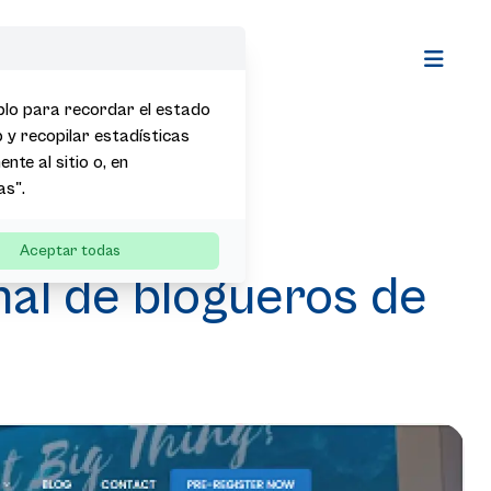
Open m
mplo para recordar el estado
b y recopilar estadísticas
nte al sitio o, en
as".
urope 2024
Aceptar todas
nal de blogueros de