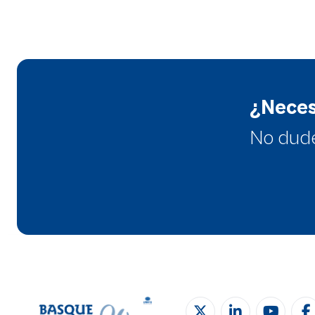
¿Neces
No dud