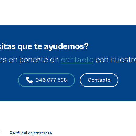
itas que te ayudemos?
es en
ponerte en
contacto
con nuestr
Contacto
946 077 598
Perfil del contratante