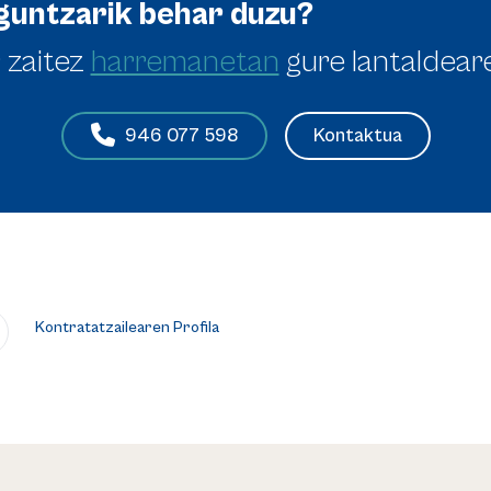
guntzarik behar duzu?
 zaitez
harremanetan
gure lantaldear
Kontaktua
946 077 598
Kontratatzailearen Profila