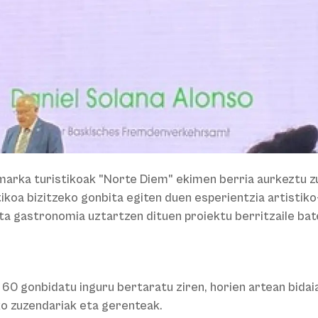
marka turistikoak "Norte Diem" ekimen berria aurkeztu z
tikoa bizitzeko gonbita egiten duen esperientzia artistik
eta gastronomia uztartzen dituen proiektu berritzaile bat
 60 gonbidatu inguru bertaratu ziren, horien artean bida
o zuzendariak eta gerenteak.