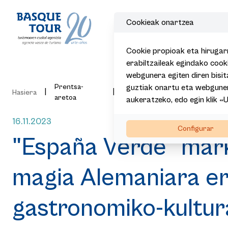
Cookieak onartzea
Cookie propioak eta hirugar
erabiltzaileak egindako coo
webgunera egiten diren bisit
Prentsa-
guztiak onartu eta webguner
|
|
|
|
Hasiera
Gaurkotasuna
Albisteak
aretoa
aukeratzeko, edo egin klik «
16.11.2023
Configurar
"España Verde" mark
magia Alemaniara er
gastronomiko-kultur