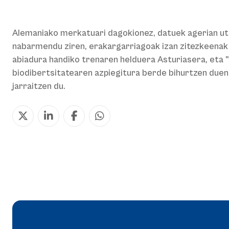
Alemaniako merkatuari dagokionez, datuek agerian ut
nabarmendu ziren, erakargarriagoak izan zitezkeenak 
abiadura handiko trenaren helduera Asturiasera, eta "
biodibertsitatearen azpiegitura berde bihurtzen duena
jarraitzen du.