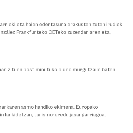
arrieki eta haien edertasuna erakusten zuten irudiek
 González Frankfurteko OETeko zuzendariaren eta,
man zituen bost minutuko bideo murgiltzaile baten
markaren asmo handiko ekimena, Europako
in lankidetzan, turismo-eredu jasangarriagoa,