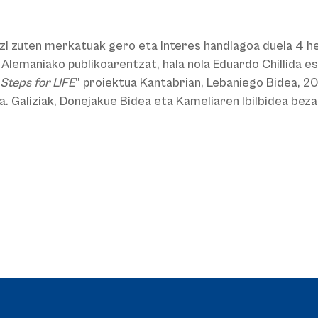
zi zuten merkatuak gero eta interes handiagoa duela 4 h
Alemaniako publikoarentzat, hala nola Eduardo Chillida 
Steps for LIFE
" proiektua Kantabrian, Lebaniego Bidea, 
. Galiziak, Donejakue Bidea eta Kameliaren Ibilbidea beza