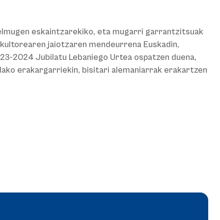
elmugen eskaintzarekiko, eta mugarri garrantzitsuak
eskultorearen jaiotzaren mendeurrena Euskadin,
2023-2024 Jubilatu Lebaniego Urtea ospatzen duena,
lako erakargarriekin, bisitari alemaniarrak erakartzen