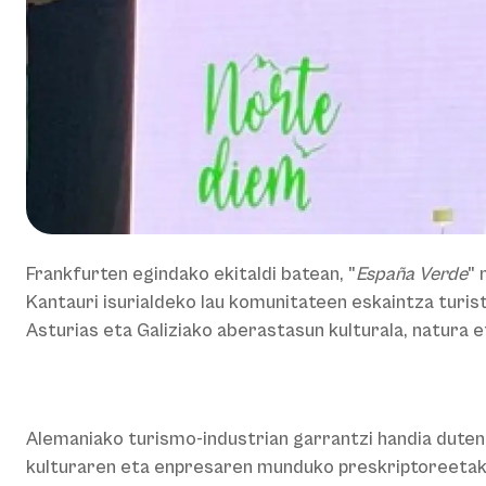
Frankfurten egindako ekitaldi batean, "
España Verde
" 
Kantauri isurialdeko lau komunitateen eskaintza turis
Asturias eta Galiziako aberastasun kulturala, natura 
Alemaniako turismo-industrian garrantzi handia duten
kulturaren eta enpresaren munduko preskriptoreetak