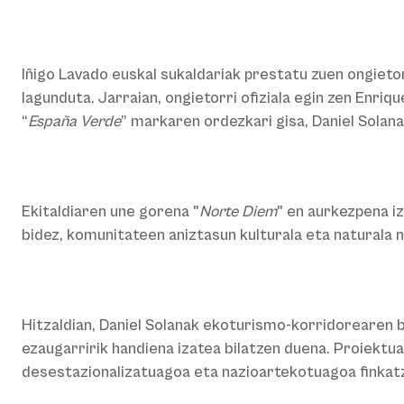
Iñigo Lavado euskal sukaldariak prestatu zuen ongieto
lagunduta. Jarraian, ongietorri ofiziala egin zen Enr
“
España Verde
” markaren ordezkari gisa, Daniel Sola
Ekitaldiaren une gorena "
Norte Diem
" en aurkezpena i
bidez, komunitateen aniztasun kulturala eta naturala
Hitzaldian, Daniel Solanak ekoturismo-korridorearen 
ezaugarririk handiena izatea bilatzen duena. Proiektu
desestazionalizatuagoa eta nazioartekotuagoa finkatz