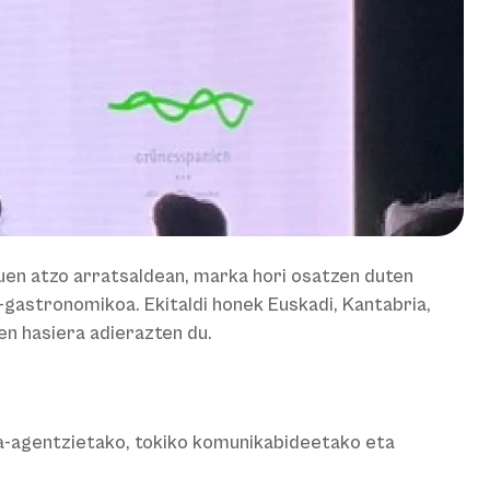
uen atzo arratsaldean, marka hori osatzen duten
o-gastronomikoa. Ekitaldi honek Euskadi, Kantabria,
en hasiera adierazten du.
ia-agentzietako, tokiko komunikabideetako eta