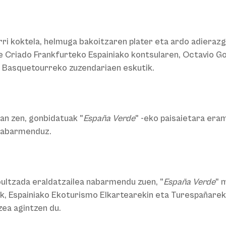
rri koktela, helmuga bakoitzaren plater eta ardo adierazg
ique Criado Frankfurteko Espainiako kontsularen, Octavio
na Basquetourreko zuzendariaen eskutik.
zan zen, gonbidatuak "
España Verde
" -eko paisaietara era
 nabarmenduz.
bultzada eraldatzailea nabarmendu zuen, "
España Verde
" 
ak, Espainiako Ekoturismo Elkartearekin eta Turespañarek
ea agintzen du.