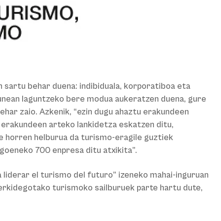
n sartu behar duena: indibiduala, korporatiboa eta
tasunean laguntzeko bere modua aukeratzen duena, gure
behar zaio. Azkenik, “ezin dugu ahaztu erakundeen
a erakundeen arteko lankidetza eskatzen ditu,
e horren helburua da turismo-eragile guztiek
goeneko 700 enpresa ditu atxikita”.
liderar el turismo del futuro” izeneko mahai-inguruan
-erkidegotako turismoko sailburuek parte hartu dute,