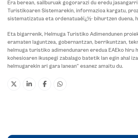
Era berean, sailburuak gogorarazi du eredu jasangarri 
Turistikoaren Sistemarekin, informazioa kargatu, proze
sistematizatua eta ordenatuaêï¿½· bihurtzen duena, h
Eta bigarrenik, Helmuga Turistiko Adimendunen proiek
eramaten laguntzea, gobernantzan, berrikuntzan, teknol
helmuga turistiko adimendunaren eredua EAEko hiru hi
kohesioaren ikuspegi zabalago batetik lan egin ahal i
helmugarekin ari gara lanean” esanez amaitu du.