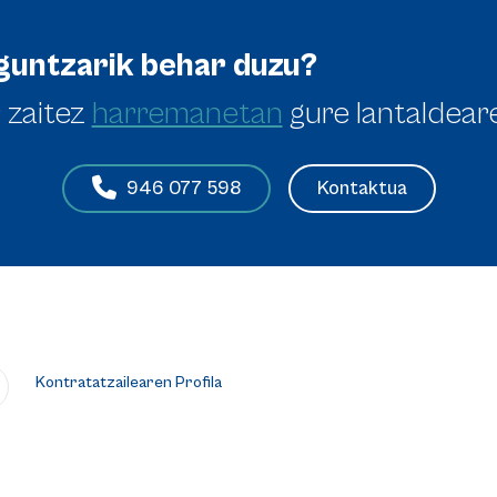
guntzarik behar duzu?
 zaitez
harremanetan
gure lantaldear
Kontaktua
946 077 598
Kontratatzailearen Profila