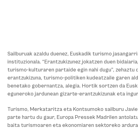
Sailburuak azaldu duenez, Euskadik turismo jasangarri
instituzionala. “Erantzukizunez jokatzen duen bidaiar
turismo-kulturaren partaide egin nahi dugu”, zehaztu d
erantzukizuna, turismo-politiken kudeatzaile garen al
benetako gobernantza, alegia. Hortik sortzen da Euska
eguneroko jardunean gizarte-erantzukizunak eta ingu
Turismo, Merkataritza eta Kontsumoko sailburu Javier
parte hartu du gaur, Europa Pressek Madrilen antolat
baita turismoaren eta ekonomiaren sektoreko ardura