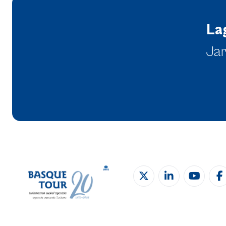
La
Jar