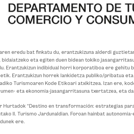
aren eredu bat finkatu du, erantzukizuna alderdi guztieta
ia, bidaiatzeko eta egiten duen bidean tokiko jasangarri
u. Erantzukizun indibidual horri korporatiboa ere gehitu 
detik. Erantzukizun horrek lankidetza publiko/pribatua et
diko Turismoaren Kode Etikoari atxikitzea. Izan ere, kod
rumen- eta ekonomia-jasangarritasuna txertatzea, eta da
 Hurtadok “Destino en transformación: estrategias para 
utako II. Turismo Jardunaldian. Foroan hainbat autonomia
dunek ere.