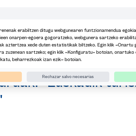
renenak erabiltzen ditugu webgunearen funtzionamendua egokia i
kieen onarpen-egoera gogoratzeko, webgunera sartzeko erabili
ak aztertzea xede duten estatistikak biltzeko. Egin klik «Onartu 
a zuzenean sartzeko; egin klik «Konfiguratu» botoian, onartuko
Javier Hurtado sailburuak: "Euskadik turismo jasangarriaren eredu ba
Ukatu, beharrezkoak izan ezik» botoian.
uruak: "Euskadik turi
Rechazar salvo necesarias
"