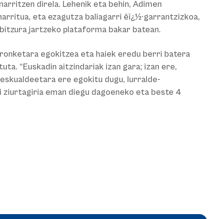
narritzen direla. Lehenik eta behin, Adimen
narritua, eta ezagutza baliagarri êï¿½·garrantzizkoa,
bitzura jartzeko plataforma bakar batean.
ronketara egokitzea eta haiek eredu berri batera
ta. “Euskadin aitzindariak izan gara; izan ere,
eskualdeetara ere egokitu dugu, lurralde-
ri ziurtagiria eman diegu dagoeneko eta beste 4