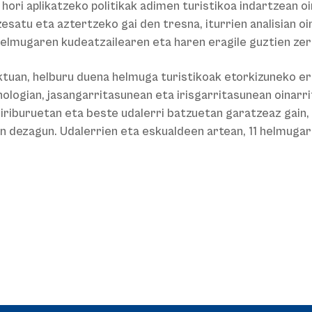
hori aplikatzeko politikak adimen turistikoa indartzean oi
satu eta aztertzeko gai den tresna, iturrien analisian oi
elmugaren kudeatzailearen eta haren eragile guztien zer
tuan, helburu duena helmuga turistikoak etorkizuneko er
ogian, jasangarritasunean eta irisgarritasunean oinarritu
riburuetan eta beste udalerri batzuetan garatzeaz gain, 
zan dezagun. Udalerrien eta eskualdeen artean, 11 helmuga